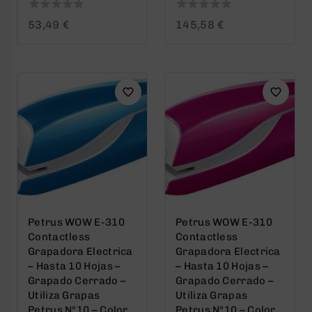
0
0
53,49
€
145,58
€
out
out
of
of
5
5
Petrus WOW E-310
Petrus WOW E-310
Contactless
Contactless
Grapadora Electrica
Grapadora Electrica
– Hasta 10 Hojas –
– Hasta 10 Hojas –
Grapado Cerrado –
Grapado Cerrado –
Utiliza Grapas
Utiliza Grapas
Petrus Nº10 – Color
Petrus Nº10 – Color