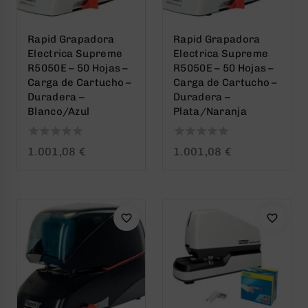
Rapid Grapadora
Rapid Grapadora
Electrica Supreme
Electrica Supreme
R5050E – 50 Hojas –
R5050E – 50 Hojas –
Carga de Cartucho –
Carga de Cartucho –
Duradera –
Duradera –
Blanco/Azul
Plata/Naranja
0
0
1.001,08
€
1.001,08
€
out
out
of
of
5
5