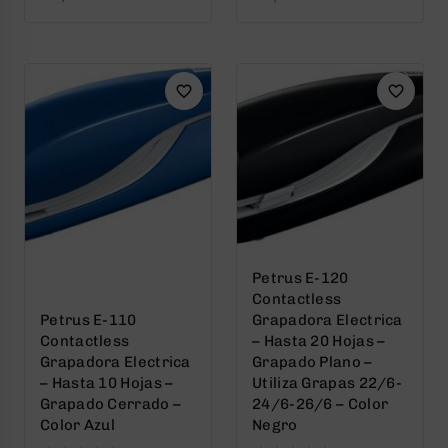
out
out
of
of
5
5
Petrus E-120
Contactless
Petrus E-110
Grapadora Electrica
Contactless
– Hasta 20 Hojas –
Grapadora Electrica
Grapado Plano –
– Hasta 10 Hojas –
Utiliza Grapas 22/6-
Grapado Cerrado –
24/6-26/6 – Color
Color Azul
Negro