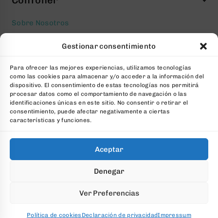
ConToner
Sobre Nosotros
Aviso legal
Gestionar consentimiento
Política de privacidad
Para ofrecer las mejores experiencias, utilizamos tecnologías
Política de cookies
como las cookies para almacenar y/o acceder a la información del
Condiciones generales Contratación
dispositivo. El consentimiento de estas tecnologías nos permitirá
procesar datos como el comportamiento de navegación o las
Contacto
identificaciones únicas en este sitio. No consentir o retirar el
consentimiento, puede afectar negativamente a ciertas
FAQs
características y funciones.
Aceptar
© 2026 All Rights Reserved. Desarrollado por
aColor
Denegar
Software
Ver Preferencias
Política de cookies
Declaración de privacidad
Impressum