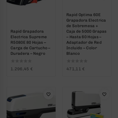
Rapid Optima 60E
Grapadora Electrica
de Sobremesa +
Rapid Grapadora
Caja de 5000 Grapas
Electrica Supreme
– Hasta 60 Hojas –
R5080E 80 Hojas –
Adaptador de Red
Carga de Cartucho –
Incluido – Color
Duradera – Negro
Blanco
0
0
1.296,45
€
471,11
€
out
out
of
of
5
5