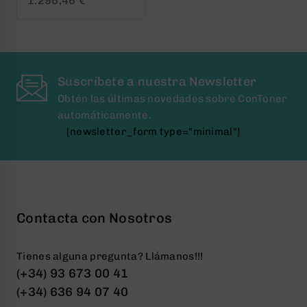
1.296,46
€
out
of
5
Suscríbete a nuestra Newsletter
Obtén las últimas novedades sobre ConToner
automáticamente.
[newsletter_form type="minimal"]
Contacta con Nosotros
Tienes alguna pregunta? Llámanos!!!
(+34) 93 673 00 41
(+34) 636 94 07 40