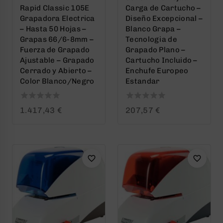
Rapid Classic 105E
Carga de Cartucho –
Grapadora Electrica
Diseño Excepcional –
– Hasta 50 Hojas –
Blanco Grapa –
Grapas 66/6-8mm –
Tecnologia de
Fuerza de Grapado
Grapado Plano –
Ajustable – Grapado
Cartucho Incluido –
Cerrado y Abierto –
Enchufe Europeo
Color Blanco/Negro
Estandar
0
0
1.417,43
€
207,57
€
out
out
of
of
5
5