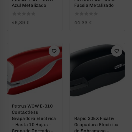
Azul Metalizado
Fucsia Metalizado
0
0
46,39
€
44,33
€
out
out
of
of
5
5
Petrus WOW E-310
Contactless
Grapadora Electrica
Rapid 20EX Fixativ
– Hasta 10 Hojas –
Grapadora Electrica
Grapado Cerrado –
de Sobremesa –