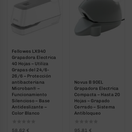
Fellowes LX940
Grapadora Electrica
40 Hojas – Utiliza
Grapas del 24/6-
26/6 – Protección
antibacteriana
Novus B 90EL
Microban® –
Grapadora Electrica
Funcionamiento
Compacta – Hasta 20
Silencioso – Base
Hojas – Grapado
Antideslizante –
Cerrado – Sistema
Color Blanco
Antibloqueo
0
0
58,62
€
95,81
€