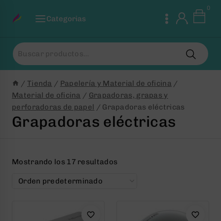
Saltar
0
al
Categorias
Contenido
Buscar
por:
/
Tienda
/
Papelería y Material de oficina
/
Material de oficina
/
Grapadoras, grapas y
perforadoras de papel
/
Grapadoras eléctricas
Grapadoras eléctricas
Mostrando los 17 resultados