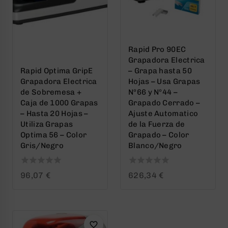
Rapid Pro 90EC
Grapadora Electrica
Rapid Optima GripE
– Grapa hasta 50
Grapadora Electrica
Hojas – Usa Grapas
de Sobremesa +
Nº66 y Nº44 –
Caja de 1000 Grapas
Grapado Cerrado –
– Hasta 20 Hojas –
Ajuste Automatico
Utiliza Grapas
de la Fuerza de
Optima 56 – Color
Grapado – Color
Gris/Negro
Blanco/Negro
0
0
96,07
€
626,34
€
out
out
of
of
5
5