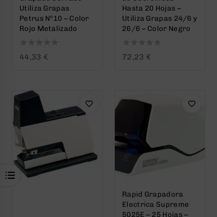
Utiliza Grapas
Hasta 20 Hojas –
Petrus Nº10 – Color
Utiliza Grapas 24/6 y
Rojo Metalizado
26/6 – Color Negro
0
0
44,33
€
72,23
€
out
out
of
of
5
5
Rapid Grapadora
Electrica Supreme
5025E – 25 Hojas –