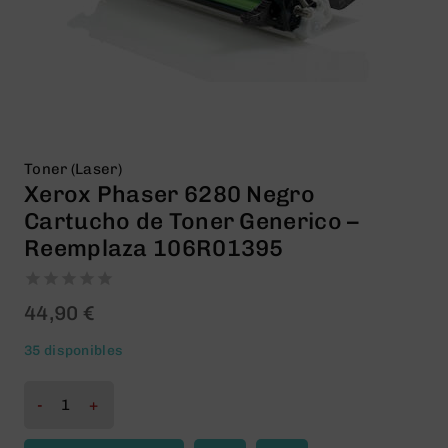
Toner (Laser)
Xerox Phaser 6280 Negro
Cartucho de Toner Generico –
Reemplaza 106R01395
0
44,90
€
out
of
35 disponibles
5
Xerox
Phaser
6280