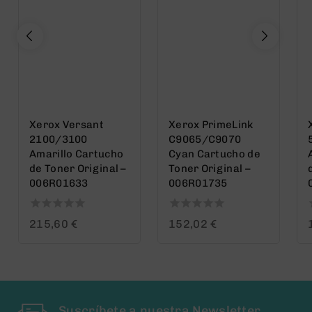
Xerox Versant
Xerox PrimeLink
2100/3100
C9065/C9070
Amarillo Cartucho
Cyan Cartucho de
de Toner Original –
Toner Original –
006R01633
006R01735
0
0
215,60
€
152,02
€
out
out
o
of
of
o
5
5
Suscríbete a nuestra Newsletter