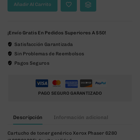
Añadir Al Carrito
Negro
Cartucho
de
Toner
¡Envío Gratis En Pedidos Superiores A $50!
Generico
-
Satisfacción Garantizada
Reemplaza
Sin Problemas de Reembolsos
106R01395
Pagos Seguros
cantidad
PAGO SEGURO GARANTIZADO
Descripción
Información adicional
Cartucho de toner genérico Xerox Phaser 6280