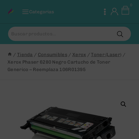
Saltar
0
al
Categorias
Contenido
Buscar
por:
/
Tienda
/
Consumibles
/
Xerox
/
Toner (Laser)
/
Xerox Phaser 6280 Negro Cartucho de Toner
Generico – Reemplaza 106R01395