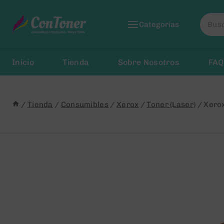
Saltar
Busca
al
Categorias
por:
Contenido
Inicio
Tienda
Sobre Nosotros
FAQ
/
Tienda
/
Consumibles
/
Xerox
/
Toner (Laser)
/
Xero