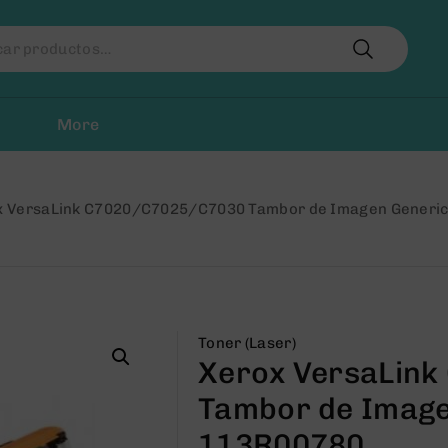
r
More
x VersaLink C7020/C7025/C7030 Tambor de Imagen Generi
Toner (Laser)
Xerox VersaLin
Tambor de Image
113R00780