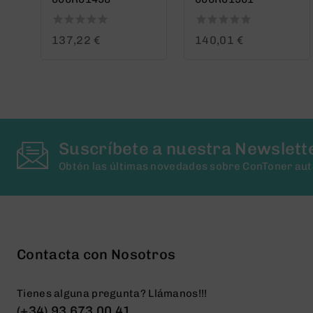
0
0
137,22
€
140,01
€
out
out
of
of
5
5
Suscríbete a nuestra Newslett
Obtén las últimas novedades sobre ConToner au
Contacta con Nosotros
Tienes alguna pregunta? Llámanos!!!
(+34) 93 673 00 41