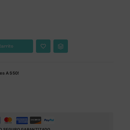
Carrito
es A $50!
O SEGURO GARANTIZADO