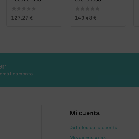
0
0
127,27
€
149,48
€
out
out
of
of
5
5
er
tomáticamente.
Mi cuenta
Detalles de la cuenta
Mis direcciones