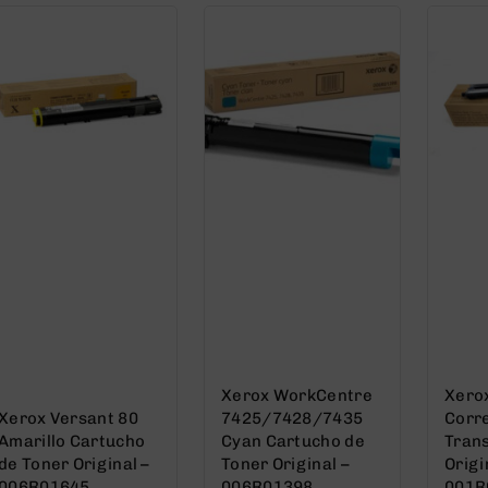
Xerox WorkCentre
Xero
Xerox Versant 80
7425/7428/7435
Corr
Amarillo Cartucho
Cyan Cartucho de
Tran
de Toner Original –
Toner Original –
Origi
006R01645
006R01398
001R