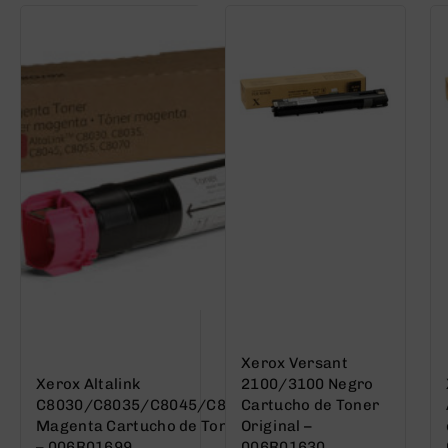
Xerox Versant
Xerox Altalink
2100/3100 Negro
C8030/C8035/C8045/C8055/C8070
Cartucho de Toner
Magenta Cartucho de Toner Original
Original –
– 006R01699
006R01630