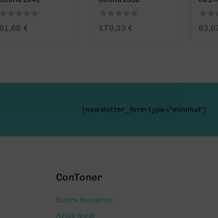
0
0
0
91,66
€
170,33
€
63,0
out
out
out
of
of
of
5
5
5
[newsletter_form type="minimal"]
ConToner
Sobre Nosotros
Aviso legal