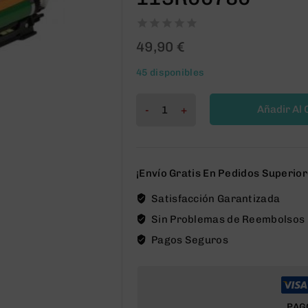
0
49,90
€
out
of
45 disponibles
5
Xerox
Añadir Al 
VersaLink
C7020/C7025/C7030
Tambor
de
¡Envío Gratis En Pedidos Superior
Imagen
Satisfacción Garantizada
Generico
-
Sin Problemas de Reembolsos
Reemplaza
Pagos Seguros
113R00780
cantidad
PAG