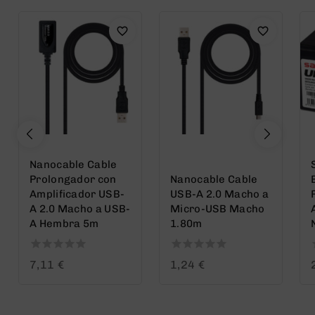
Nanocable Cable
Prolongador con
Nanocable Cable
Amplificador USB-
USB-A 2.0 Macho a
A 2.0 Macho a USB-
Micro-USB Macho
A Hembra 5m
1.80m
0
0
7,11
€
1,24
€
out
out
o
of
of
o
5
5