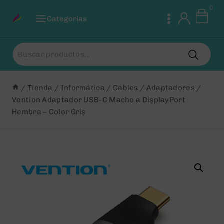
Saltar
0
al
Categorias
Contenido
Buscar
por:
/
Tienda
/
Informática
/
Cables
/
Adaptadores
/
Vention Adaptador USB-C Macho a DisplayPort
Hembra – Color Gris