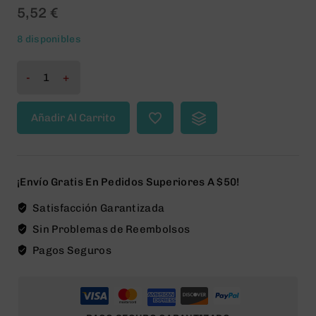
0
5,52
€
out
of
8 disponibles
5
Vention
Adaptador
USB-
Añadir Al Carrito
C
Macho
a
DisplayPort
¡Envío Gratis En Pedidos Superiores A $50!
Hembra
-
Satisfacción Garantizada
Color
Sin Problemas de Reembolsos
Gris
Pagos Seguros
cantidad